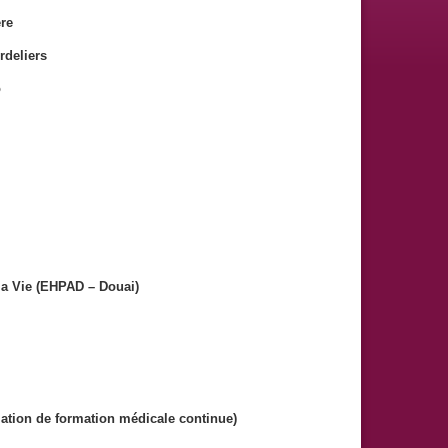
re
rdeliers
o
la Vie (EHPAD – Douai)
tion de formation médicale continue)