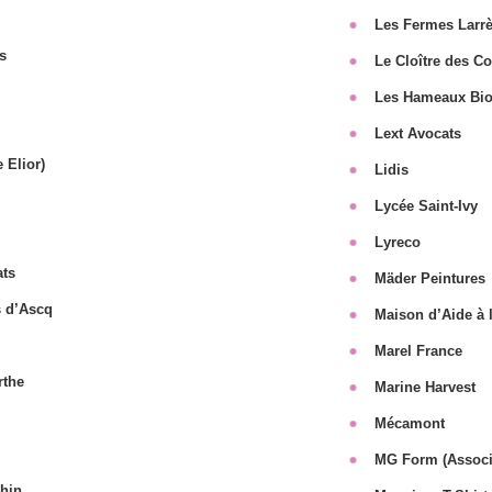
Les Fermes Larrè
s
Le Cloître des Co
Les Hameaux Bi
Lext Avocats
 Elior)
Lidis
Lycée Saint-Ivy
Lyreco
ats
Mäder Peintures
s d’Ascq
Maison d’Aide à 
Marel France
rthe
Marine Harvest
Mécamont
MG Form (Associa
hin