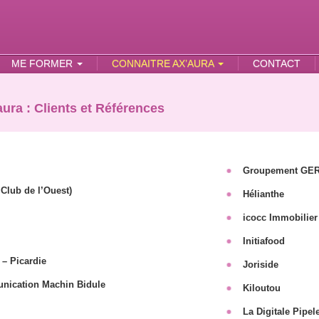
ME FORMER
CONNAITRE AX’AURA
CONTACT
aura : Clients et Références
Groupement GE
Club de l’Ouest)
Hélianthe
icocc Immobilier
Initiafood
– Picardie
Joriside
nication Machin Bidule
Kiloutou
La Digitale Pipele