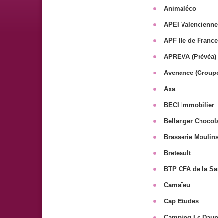
Animaléco
APEI Valencienne
APF Ile de France
APREVA (Prévéa)
Avenance (Groupe
Axa
BECI Immobilier
Bellanger Chocol
Brasserie Moulin
Breteault
BTP CFA de la Sa
Camaïeu
Cap Etudes
Camping Le Daup