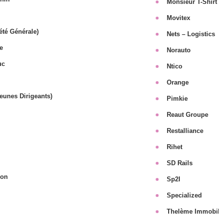
Monsieur T-Shirt
Movitex
été Générale)
Nets – Logistics
e
Norauto
uc
Ntico
Orange
eunes Dirigeants)
Pimkie
Reaut Groupe
Restalliance
Rihet
SD Rails
ion
Sp2I
Specialized
Thelème Immobil