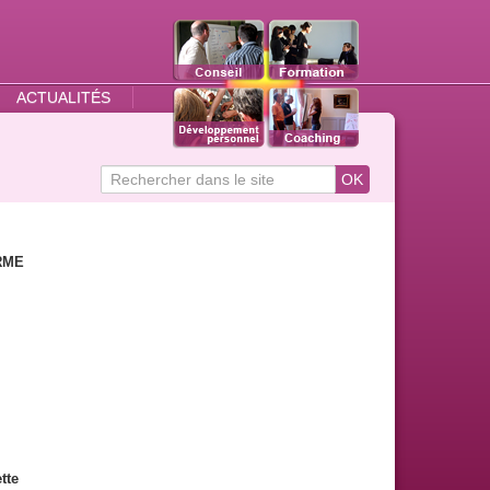
ACTUALITÉS
Search
OK
for
RME
tte